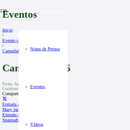
Medios de Prensa
Eventos
Inicio
/
Evento cannábicos
/
Notas de Prensa
Cannafair 2026
Cannafair 2026
Fecha:
August 21 to 23
Eventos
Localización:
Dusseldorf, Germany
Comparte en:
Entrada anterior
Mary Jane 2026
Entrada siguiente
Spannabis Bilbao 2026
Vídeos