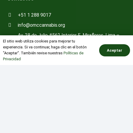
+51 1 288 9017
info@omccannabis.org
Av. 28 de Julio #562 Interior E, Miraflores, Lima –
El sitio web utiliza cookies para mejorar tu
Perú
experiencia. Si va continuar, haga clic en el botón
Aceptar
"Aceptar". También revise nuestras
Políticas de
Últimas Noticias y Eventos
Privacidad
keyboard_arrow_up