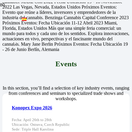
cannabis.
MJBiz Con 2022
Fecha
Ubicación
15 - 18 Noviembre
2022
Las Vegas, Nevada, Estados Unidos
Próximos Eventos:
Evento que reúne a líderes, inversores y emprendedores de la
industria del cannabis.
Benzinga Cannabis Capital Conference 2023
Próximos Eventos:
Fecha
Ubicación
11-12 Abril 2023
Miami,
Florida, Estados Unidos
Más que una simple feria comercial: un
mundo para todos y cada uno de los sentidos. Explora innovaciones,
actuaciones en vivo, perspectivas y el fascinante mundo del
cannabis.
Mary Jane Berlin
Próximos Eventos:
Fecha
Ubicación
19
- 26 de Junio
Berlín, Alemania
Events
In this section, you’ll find a selection of key industry events, ranging
from conferences and seminars to specialized trade shows and
workshops.
Konopex Expo 2026
Fecha:
April 26th to 28th
Ubicación:
Ostrava, Czech Republic
Sede:
Triple Hall Karolina