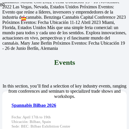
cannabis.
MJBiz Con 2022
Fecha
Ubicación
15 - 18 Noviembre
2022
Las Vegas, Nevada, Estados Unidos
Próximos Eventos:
Evento que reúne a líderes, inversores y emprendedores de la
industria del cannabis.
Benzinga Cannabis Capital Conference 2023
Próximos Eventos:
Fecha
Ubicación
11-12 Abril 2023
Miami,
Florida, Estados Unidos
Más que una simple feria comercial: un
mundo para todos y cada uno de los sentidos. Explora innovaciones,
actuaciones en vivo, perspectivas y el fascinante mundo del
cannabis.
Mary Jane Berlin
Próximos Eventos:
Fecha
Ubicación
19
- 26 de Junio
Berlín, Alemania
Events
In this section, you’ll find a selection of key industry events, ranging
from conferences and seminars to specialized trade shows and
workshops.
Spannabis Bilbao 2026
Fecha:
April 17th to 19th
Ubicación:
Bilbao, Spain
Sede:
BEC: Bilbao Exhibition Centre