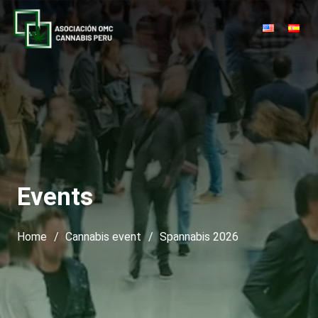
Events
Home
/
Cannabis event
/
Spannabis 2026