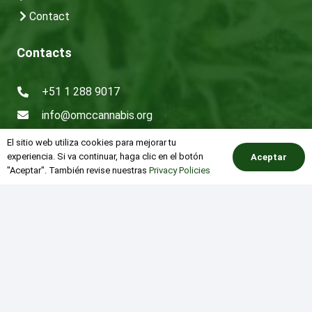
Contact
Contacts
+51 1 288 9017
info@omccannabis.org
Av. 28 de Julio #562 Interior E, Miraflores, Lima –
El sitio web utiliza cookies para mejorar tu
Perú
experiencia. Si va continuar, haga clic en el botón
Aceptar
"Aceptar". También revise nuestras
Privacy Policies
Latest News and Events
keyboard_arrow_up