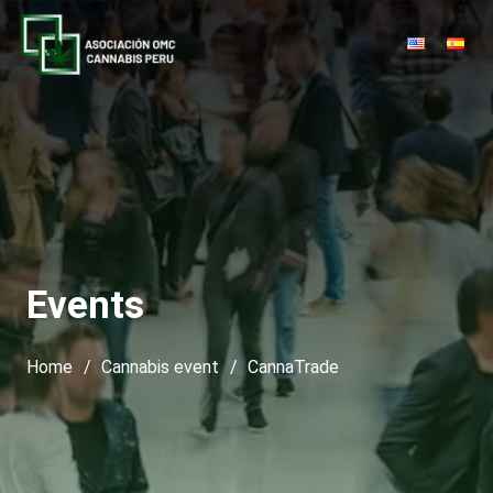
Events
Home
/
Cannabis event
/
CannaTrade