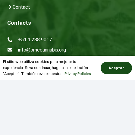
Contact
Contacts
+51 1 288 9017
info@omccannabis.org
Av. 28 de Julio #562 Interior E, Miraflores, Lima –
El sitio web utiliza cookies para mejorar tu
Perú
experiencia. Si va continuar, haga clic en el botón
Aceptar
"Aceptar". También revise nuestras
Privacy Policies
Latest News and Events
keyboard_arrow_up