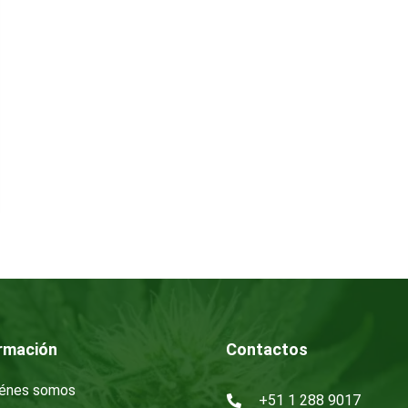
rmación
Contactos
énes somos
+51 1 288 9017