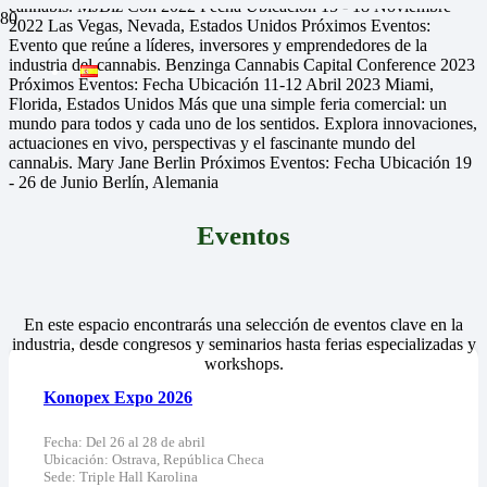
cannabis.
MJBiz Con 2022
Fecha
Ubicación
15 - 18 Noviembre
2022
Las Vegas, Nevada, Estados Unidos
Próximos Eventos:
Evento que reúne a líderes, inversores y emprendedores de la
industria del cannabis.
Benzinga Cannabis Capital Conference 2023
Próximos Eventos:
Fecha
Ubicación
11-12 Abril 2023
Miami,
Florida, Estados Unidos
Más que una simple feria comercial: un
mundo para todos y cada uno de los sentidos. Explora innovaciones,
actuaciones en vivo, perspectivas y el fascinante mundo del
cannabis.
Mary Jane Berlin
Próximos Eventos:
Fecha
Ubicación
19
- 26 de Junio
Berlín, Alemania
Eventos
En este espacio encontrarás una selección de eventos clave en la
industria, desde congresos y seminarios hasta ferias especializadas y
workshops.
Konopex Expo 2026
Fecha:
Del 26 al 28 de abril
Ubicación:
Ostrava, República Checa
Sede:
Triple Hall Karolina