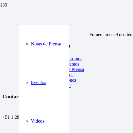
Medios de Prensa
Fomentamos el uso tera
Notas de Prensa
Información
Quiénes somos
Qué hacemos
Notas de Prensa
Asociados
Donaciones
Eventos
Contacto
Contactos
+51 1 288 9017
Vídeos